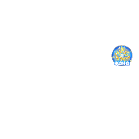
热门电竞赛事全覆盖，支持边看边聊功能，打造专属电竞
内容互动专区。
赛事专题
整合重要赛事专题页、球队档案与图文集锦，适合深入了
解比赛背景与阵容走势。