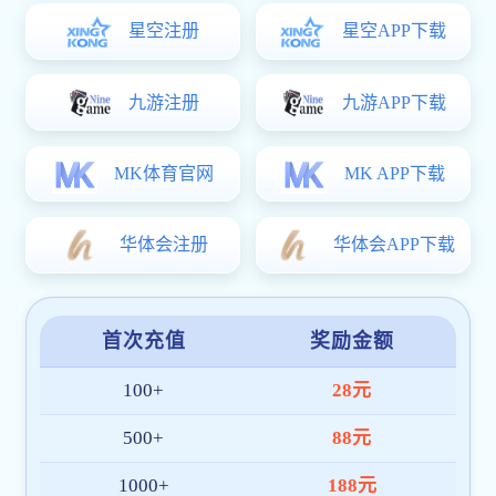
关于我们
壹号娱乐大舞台入口 是面向全球体育爱好者的综合服务平台，致
力于打造一个集数据服务、赛事直播与移动体验于一体的专业生
态系统。团队成员拥有丰富的行业背景，平台以稳定性与高可用
性著称，持续为用户提供高质量内容与技术保障。